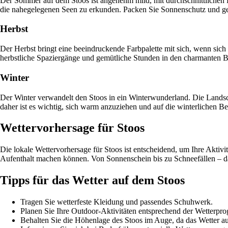
Der Sommer auf dem Stoos ist angenehm mild, mit durchschnittlichen
die nahegelegenen Seen zu erkunden. Packen Sie Sonnenschutz und ge
Herbst
Der Herbst bringt eine beeindruckende Farbpalette mit sich, wenn sich
herbstliche Spaziergänge und gemütliche Stunden in den charmanten B
Winter
Der Winter verwandelt den Stoos in ein Winterwunderland. Die Landsch
daher ist es wichtig, sich warm anzuziehen und auf die winterlichen Be
Wettervorhersage für Stoos
Die lokale Wettervorhersage für Stoos ist entscheidend, um Ihre Aktiv
Aufenthalt machen können. Von Sonnenschein bis zu Schneefällen – das
Tipps für das Wetter auf dem Stoos
Tragen Sie wetterfeste Kleidung und passendes Schuhwerk.
Planen Sie Ihre Outdoor-Aktivitäten entsprechend der Wetterpro
Behalten Sie die Höhenlage des Stoos im Auge, da das Wetter au