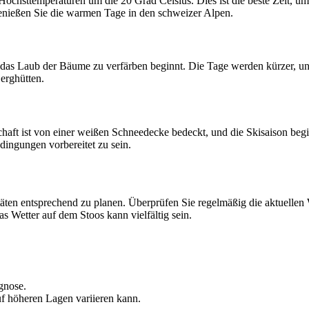
 Höchsttemperaturen um die 20 Grad Celsius. Dies ist die beste Zeit
nießen Sie die warmen Tage in den schweizer Alpen.
 das Laub der Bäume zu verfärben beginnt. Die Tage werden kürzer, und
erghütten.
aft ist von einer weißen Schneedecke bedeckt, und die Skisaison begin
dingungen vorbereitet zu sein.
itäten entsprechend zu planen. Überprüfen Sie regelmäßig die aktuellen
 Wetter auf dem Stoos kann vielfältig sein.
gnose.
f höheren Lagen variieren kann.