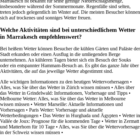
Marrakesch ist bekannt für seine geringe Niederschlagsmenge,
insbesondere während der Sommermonate. Regenfälle sind selten,
treten jedoch gelegentlich im Winter auf. Die meisten Besucher können
sich auf trockenes und sonniges Wetter freuen.
Welche Aktivitäten sind bei unterschiedlichem Wetter
in Marrakesch empfehlenswert?
Bei heißem Wetter können Besucher die kühlen Gärten und Paläste der
Stadt erkunden oder einen Ausflug in die umliegenden Berge
unternehmen. An kühleren Tagen bietet sich ein Besuch der Souks
oder ein entspannter Hammam-Besuch an. Es gibt das ganze Jahr über
Aktivitäten, die auf das jeweilige Wetter abgestimmt sind.
Alle wichtigen Informationen zu den heutigen Wettervorhersagen
•
Alles, was Sie über das Wetter in Zürich wissen müssen
•
Alles über
das Wetter in Grindelwald: Informationen, Vorhersage und Tipps
•
Melbourne Wetter: Alles, was Sie über das Wetter in Melbourne
wissen müssen
•
Wetter Marseille: Aktuelle Informationen und
Vorhersagen
•
Paris Wetter: Vorhersage und aktuelle
Wetterbedingungen
•
Das Wetter in Hurghada und Ägypten
•
Wetter in
Vallée de Joux: Prognose für die kommenden Tage
•
Wetter in Zermatt
und Matterhorn für 10 Tage
•
Alles, was Sie über die Wettervorhersage
in der Schweiz wissen müssen
•