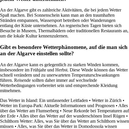
An der Algarve gibt es zahlreiche Aktivitäten, die bei jedem Wetter
Spaß machen. Bei Sonnenschein kann man an den traumhaften
Stränden entspannen, Wassersport betreiben oder Wanderungen
entlang der Küste unternehmen. An regnerischen Tagen bieten sich
Besuche in Museen, Thermalbädern oder traditionellen Restaurants an,
um die lokale Kultur kennenzulernen.
Gibt es besondere Wetterphänomene, auf die man sich
an der Algarve einstellen sollte?
An der Algarve kann es gelegentlich zu starken Winden kommen,
insbesondere im Frühjahr und Herbst. Diese Winde können das Wetter
schnell verändern und zu unerwarteten Temperaturschwankungen
führen. Reisende sollten daher immer auf wechselnde
Wetterbedingungen vorbereitet sein und entsprechende Kleidung
mitnehmen.
Das Wetter in Island: Ein umfassender Leitfaden
•
Wetter in Zürich
•
Wetter im Europa-Park: Aktuelle Informationen und Prognosen
•
Alles
über das Wetter am Flumserberg
•
Neue Rekorde bei Temperaturen auf
der Erde
•
Alles über das Wetter auf der wunderschönen Insel Rügen
•
Schilthorn Wetter: Alles, was Sie über das Wetter am Schilthorn wissen
müssen
•
Alles, was Sie über das Wetter in Domodossola wissen